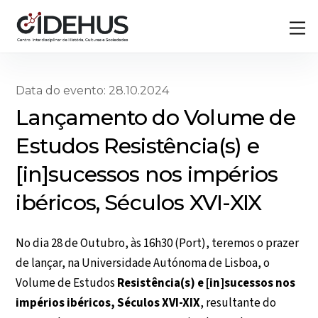
Skip
Back
M
to
To
content
Top
Data do evento: 28.10.2024
Lançamento do Volume de
Estudos Resistência(s) e
[in]sucessos nos impérios
ibéricos, Séculos XVI-XIX
No dia 28 de Outubro, às 16h30 (Port), teremos o prazer
de lançar, na Universidade Autónoma de Lisboa, o
Volume de Estudos
Resistência(s) e [in]sucessos nos
impérios ibéricos, Séculos XVI-XIX
, resultante do