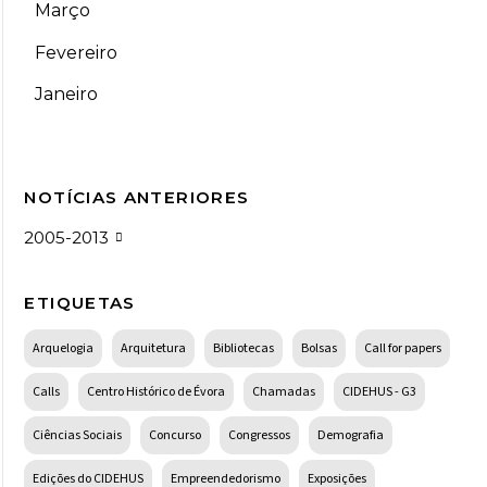
Março
Fevereiro
Janeiro
NOTÍCIAS ANTERIORES
2005-2013
ETIQUETAS
Arquelogia
Arquitetura
Bibliotecas
Bolsas
Call for papers
Calls
Centro Histórico de Évora
Chamadas
CIDEHUS - G3
Ciências Sociais
Concurso
Congressos
Demografia
Edições do CIDEHUS
Empreendedorismo
Exposições