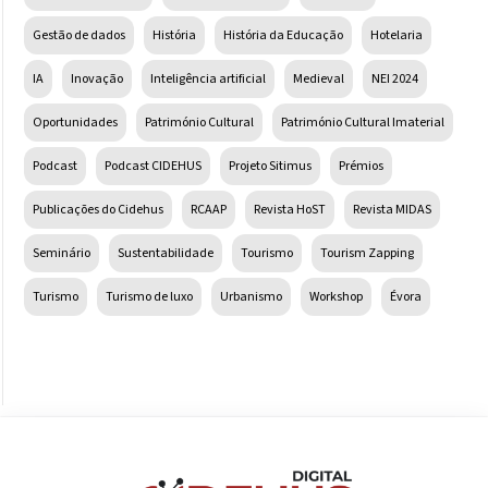
Gestão de dados
História
História da Educação
Hotelaria
IA
Inovação
Inteligência artificial
Medieval
NEI 2024
Oportunidades
Património Cultural
Património Cultural Imaterial
Podcast
Podcast CIDEHUS
Projeto Sitimus
Prémios
Publicações do Cidehus
RCAAP
Revista HoST
Revista MIDAS
Seminário
Sustentabilidade
Tourismo
Tourism Zapping
Turismo
Turismo de luxo
Urbanismo
Workshop
Évora