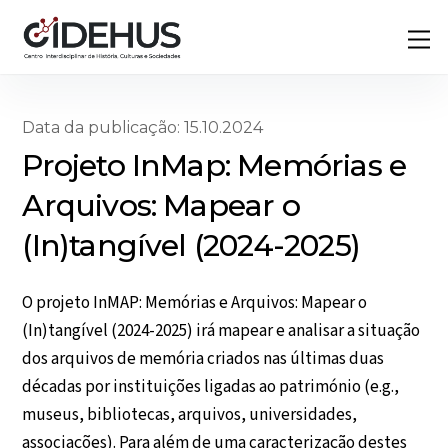
Skip
Back
M
to
To
content
Top
Data da publicação: 15.10.2024
Projeto InMap: Memórias e
Arquivos: Mapear o
(In)tangível (2024-2025)
O projeto InMAP: Memórias e Arquivos: Mapear o
(In)tangível (2024-2025) irá mapear e analisar a situação
dos arquivos de memória criados nas últimas duas
décadas por instituições ligadas ao património (e.g.,
museus, bibliotecas, arquivos, universidades,
associações). Para além de uma caracterização destes