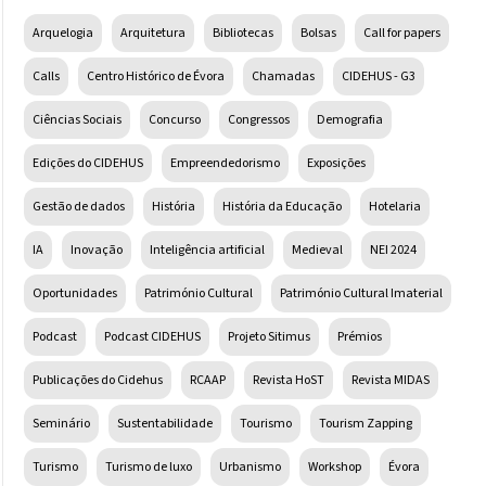
Arquelogia
Arquitetura
Bibliotecas
Bolsas
Call for papers
Calls
Centro Histórico de Évora
Chamadas
CIDEHUS - G3
Ciências Sociais
Concurso
Congressos
Demografia
Edições do CIDEHUS
Empreendedorismo
Exposições
Gestão de dados
História
História da Educação
Hotelaria
IA
Inovação
Inteligência artificial
Medieval
NEI 2024
Oportunidades
Património Cultural
Património Cultural Imaterial
Podcast
Podcast CIDEHUS
Projeto Sitimus
Prémios
Publicações do Cidehus
RCAAP
Revista HoST
Revista MIDAS
Seminário
Sustentabilidade
Tourismo
Tourism Zapping
Turismo
Turismo de luxo
Urbanismo
Workshop
Évora