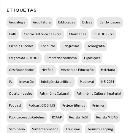
ETIQUETAS
Arquelogia
Arquitetura
Bibliotecas
Bolsas
Call for papers
Calls
Centro Histórico de Évora
Chamadas
CIDEHUS - G3
Ciências Sociais
Concurso
Congressos
Demografia
Edições do CIDEHUS
Empreendedorismo
Exposições
Gestão de dados
História
História da Educação
Hotelaria
IA
Inovação
Inteligência artificial
Medieval
NEI 2024
Oportunidades
Património Cultural
Património Cultural Imaterial
Podcast
Podcast CIDEHUS
Projeto Sitimus
Prémios
Publicações do Cidehus
RCAAP
Revista HoST
Revista MIDAS
Seminário
Sustentabilidade
Tourismo
Tourism Zapping