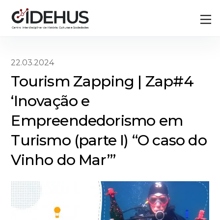
Skip
Back
M
to
To
content
Top
22.03.2024
Tourism Zapping | Zap#4
‘Inovação e
Empreendedorismo em
Turismo (parte I) “O caso do
Vinho do Mar”’