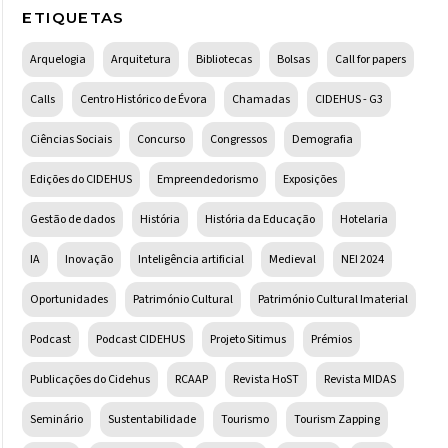
ETIQUETAS
Arquelogia
Arquitetura
Bibliotecas
Bolsas
Call for papers
Calls
Centro Histórico de Évora
Chamadas
CIDEHUS - G3
Ciências Sociais
Concurso
Congressos
Demografia
Edições do CIDEHUS
Empreendedorismo
Exposições
Gestão de dados
História
História da Educação
Hotelaria
IA
Inovação
Inteligência artificial
Medieval
NEI 2024
Oportunidades
Património Cultural
Património Cultural Imaterial
Podcast
Podcast CIDEHUS
Projeto Sitimus
Prémios
Publicações do Cidehus
RCAAP
Revista HoST
Revista MIDAS
Seminário
Sustentabilidade
Tourismo
Tourism Zapping