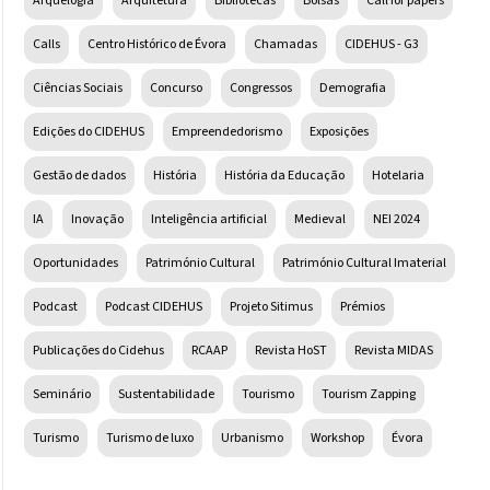
Arquelogia
Arquitetura
Bibliotecas
Bolsas
Call for papers
Calls
Centro Histórico de Évora
Chamadas
CIDEHUS - G3
Ciências Sociais
Concurso
Congressos
Demografia
Edições do CIDEHUS
Empreendedorismo
Exposições
Gestão de dados
História
História da Educação
Hotelaria
IA
Inovação
Inteligência artificial
Medieval
NEI 2024
Oportunidades
Património Cultural
Património Cultural Imaterial
Podcast
Podcast CIDEHUS
Projeto Sitimus
Prémios
Publicações do Cidehus
RCAAP
Revista HoST
Revista MIDAS
Seminário
Sustentabilidade
Tourismo
Tourism Zapping
Turismo
Turismo de luxo
Urbanismo
Workshop
Évora