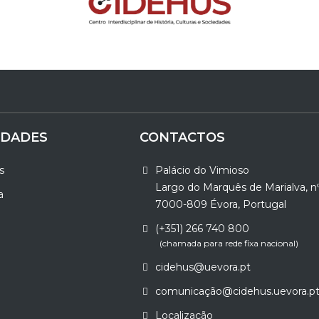
IDADES
CONTACTOS
s
Palácio do Vimioso
Largo do Marquês de Marialva, n
a
7000-809 Évora, Portugal
(+351) 266 740 800
(chamada para rede fixa nacional)
cidehus@uevora.pt
comunicação@cidehus.uevora.p
Localização