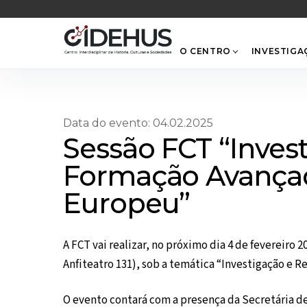
Skip
to
content
O CENTRO
INVESTIGA
Data do evento: 04.02.2025
Sessão FCT “Invest
Formação Avança
Europeu”
A FCT vai realizar, no próximo dia 4 de fevereiro 
Anfiteatro 131), sob a temática “Investigação e 
O evento contará com a presença da Secretária de