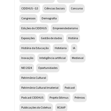
CIDEHUS - G3
Ciências Sociais
Concurso
Congressos
Demografia
Edições do CIDEHUS
Empreendedorismo
Exposições
Gestão de dados
História
História da Educação
Hotelaria
IA
Inovação
Inteligência artificial
Medieval
NEI 2024
Oportunidades
Património Cultural
Património Cultural Imaterial
Podcast
Podcast CIDEHUS
Projeto Sitimus
Prémios
Publicações do Cidehus
RCAAP