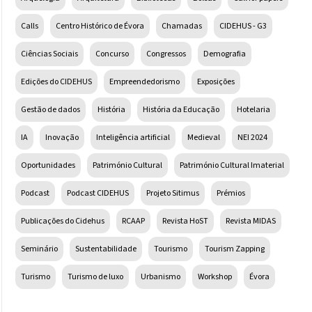
Calls
Centro Histórico de Évora
Chamadas
CIDEHUS - G3
Ciências Sociais
Concurso
Congressos
Demografia
Edições do CIDEHUS
Empreendedorismo
Exposições
Gestão de dados
História
História da Educação
Hotelaria
IA
Inovação
Inteligência artificial
Medieval
NEI 2024
Oportunidades
Património Cultural
Património Cultural Imaterial
Podcast
Podcast CIDEHUS
Projeto Sitimus
Prémios
Publicações do Cidehus
RCAAP
Revista HoST
Revista MIDAS
Seminário
Sustentabilidade
Tourismo
Tourism Zapping
Turismo
Turismo de luxo
Urbanismo
Workshop
Évora