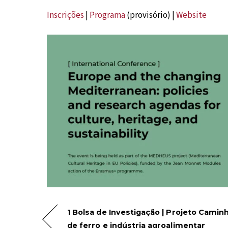
Inscrições
|
Programa
(provisório) |
Website
1 Bolsa de Investigação | Projeto Camin
de ferro e indústria agroalimentar