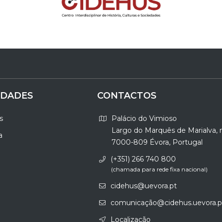
IDADES
CONTACTOS
s
Palácio do Vimioso
Largo do Marquês de Marialva, 
a
7000-809 Évora, Portugal
(+351) 266 740 800
(chamada para rede fixa nacional)
cidehus@uevora.pt
comunicação@cidehus.uevora.p
Localização