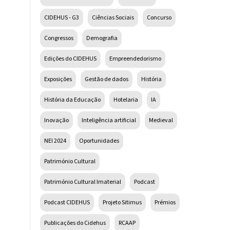
CIDEHUS - G3
Ciências Sociais
Concurso
Congressos
Demografia
Edições do CIDEHUS
Empreendedorismo
Exposições
Gestão de dados
História
História da Educação
Hotelaria
IA
Inovação
Inteligência artificial
Medieval
NEI 2024
Oportunidades
Património Cultural
Património Cultural Imaterial
Podcast
Podcast CIDEHUS
Projeto Sitimus
Prémios
Publicações do Cidehus
RCAAP