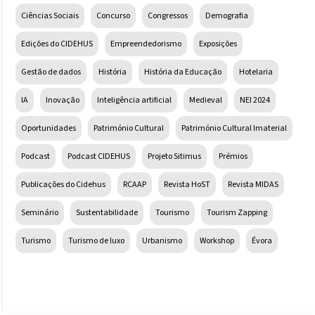
Ciências Sociais
Concurso
Congressos
Demografia
Edições do CIDEHUS
Empreendedorismo
Exposições
Gestão de dados
História
História da Educação
Hotelaria
IA
Inovação
Inteligência artificial
Medieval
NEI 2024
Oportunidades
Património Cultural
Património Cultural Imaterial
Podcast
Podcast CIDEHUS
Projeto Sitimus
Prémios
Publicações do Cidehus
RCAAP
Revista HoST
Revista MIDAS
Seminário
Sustentabilidade
Tourismo
Tourism Zapping
Turismo
Turismo de luxo
Urbanismo
Workshop
Évora