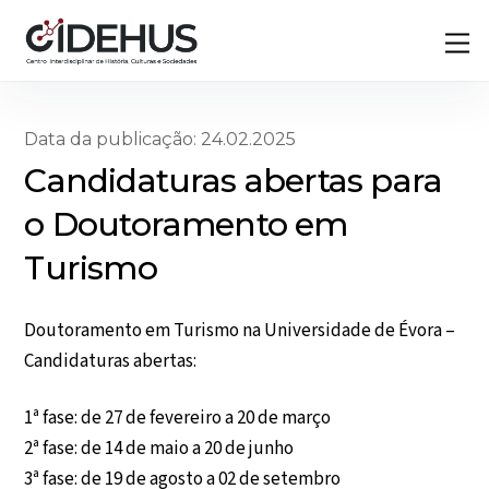
Skip
Back
M
to
To
content
Top
Data da publicação: 24.02.2025
Candidaturas abertas para
o Doutoramento em
Turismo
Doutoramento em Turismo na Universidade de Évora –
Candidaturas abertas:
1ª fase: de 27 de fevereiro a 20 de março
2ª fase: de 14 de maio a 20 de junho
3ª fase: de 19 de agosto a 02 de setembro