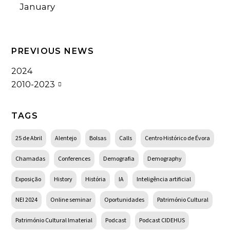
January
PREVIOUS NEWS
2024
2010-2023
TAGS
25 de Abril
Alentejo
Bolsas
Calls
Centro Histórico de Évora
Chamadas
Conferences
Demografia
Demography
Exposição
History
História
IA
Inteligência artificial
NEI 2024
Online seminar
Oportunidades
Património Cultural
Património Cultural Imaterial
Podcast
Podcast CIDEHUS