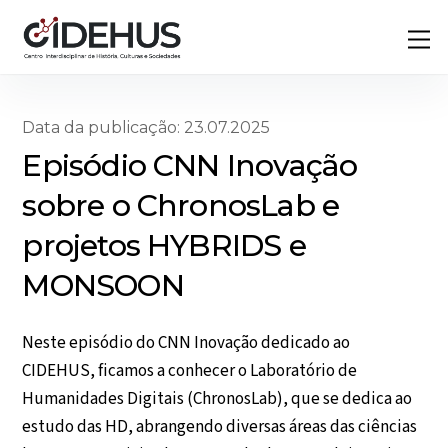
Skip
Back
M
to
To
content
Top
Data da publicação: 23.07.2025
Episódio CNN Inovação
sobre o ChronosLab e
projetos HYBRIDS e
MONSOON
Neste episódio do CNN Inovação dedicado ao
CIDEHUS, ficamos a conhecer o Laboratório de
Humanidades Digitais (ChronosLab), que se dedica ao
estudo das HD, abrangendo diversas áreas das ciências