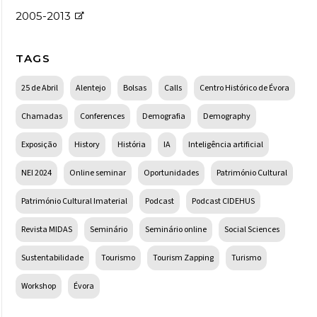
2005-2013
TAGS
25 de Abril
Alentejo
Bolsas
Calls
Centro Histórico de Évora
Chamadas
Conferences
Demografia
Demography
Exposição
History
História
IA
Inteligência artificial
NEI 2024
Online seminar
Oportunidades
Património Cultural
Património Cultural Imaterial
Podcast
Podcast CIDEHUS
Revista MIDAS
Seminário
Seminário online
Social Sciences
Sustentabilidade
Tourismo
Tourism Zapping
Turismo
Workshop
Évora